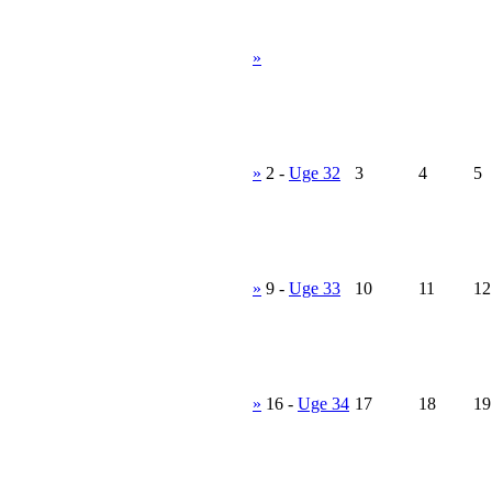
»
»
2
-
Uge 32
3
4
5
»
9
-
Uge 33
10
11
12
»
16
-
Uge 34
17
18
19