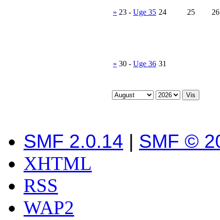
»
23
-
Uge 35
24
25
26
»
30
-
Uge 36
31
SMF 2.0.14
|
SMF © 2
XHTML
RSS
WAP2