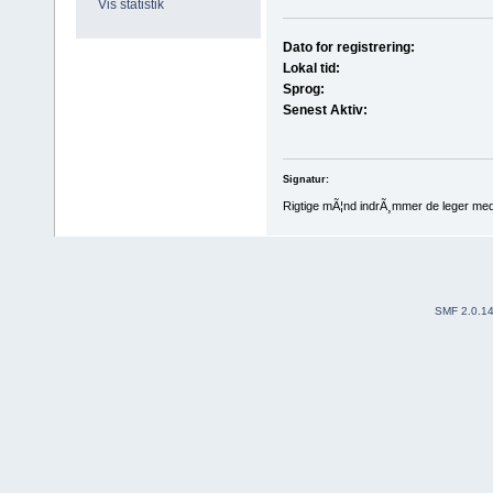
Vis statistik
Dato for registrering:
Lokal tid:
Sprog:
Senest Aktiv:
Signatur:
Rigtige mÃ¦nd indrÃ¸mmer de leger me
SMF 2.0.1