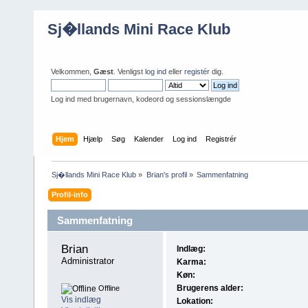
Sj�llands Mini Race Klub
Velkommen,
Gæst
. Venligst
log ind
eller
registér
dig.
Log ind med brugernavn, kodeord og sessionslængde
Hjem
Hjælp
Søg
Kalender
Log ind
Registrér
Sj�llands Mini Race Klub
»
Brian's profil
»
Sammenfatning
Profil-info
Sammenfatning
Brian 
Indlæg:
Administrator
Karma:
Køn:
Brugerens alder:
Offline
Vis indlæg
Lokation: