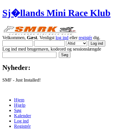
Sj�llands Mini Race Klub
Velkommen,
Gæst
. Venligst
log ind
eller
registér
dig.
Log ind med brugernavn, kodeord og sessionslængde
Nyheder:
SMF - Just Installed!
Hjem
Hjælp
Søg
Kalender
Log ind
Registrér