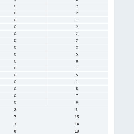
0
2
0
2
0
1
0
2
0
2
0
2
0
3
0
5
0
8
0
1
0
5
0
1
0
5
0
7
0
6
2
3
7
15
3
14
0
18