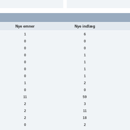
Nye emner
Nye indlæg
1
6
0
0
0
0
0
1
0
1
0
1
0
1
1
2
0
0
11
59
2
3
2
11
2
18
0
2