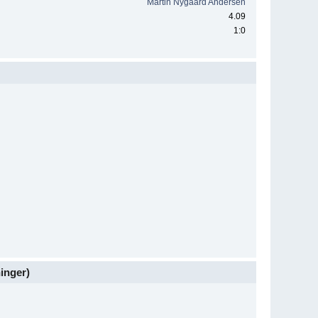
Martin Nygaard Andersen
4.09
1:0
ninger)