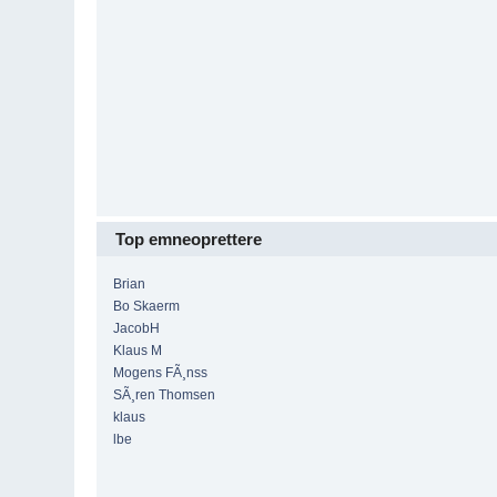
Top emneoprettere
Brian
Bo Skaerm
JacobH
Klaus M
Mogens FÃ¸nss
SÃ¸ren Thomsen
klaus
lbe