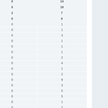
0
14
0
18
2
7
0
9
0
1
0
1
0
3
0
1
0
1
0
1
0
2
0
4
0
1
0
2
0
9
0
3
0
5
0
5
0
1
0
2