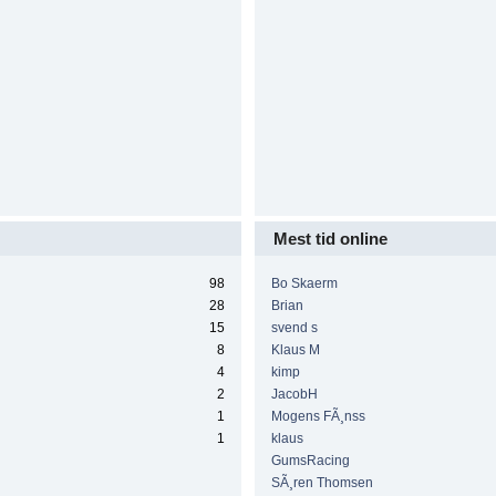
Mest tid online
98
Bo Skaerm
28
Brian
15
svend s
8
Klaus M
4
kimp
2
JacobH
1
Mogens FÃ¸nss
1
klaus
GumsRacing
SÃ¸ren Thomsen