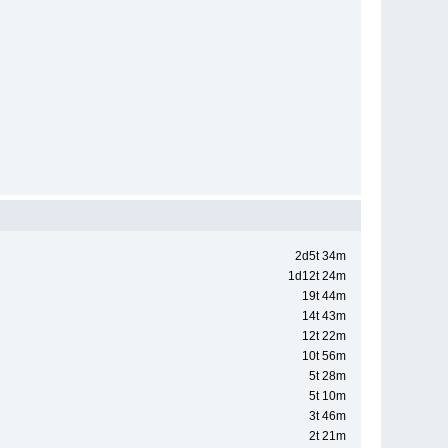
2d5t 34m
1d12t 24m
19t 44m
14t 43m
12t 22m
10t 56m
5t 28m
5t 10m
3t 46m
2t 21m