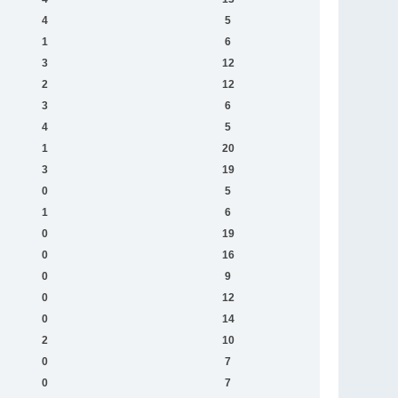
4
5
1
6
3
12
2
12
3
6
4
5
1
20
3
19
0
5
1
6
0
19
0
16
0
9
0
12
0
14
2
10
0
7
0
7