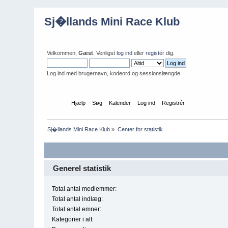
Sj�llands Mini Race Klub
Velkommen,
Gæst
. Venligst
log ind
eller
registér
dig.
Log ind med brugernavn, kodeord og sessionslængde
Hjem
Hjælp
Søg
Kalender
Log ind
Registrér
Sj�llands Mini Race Klub
»
Center for statistik
Generel statistik
Total antal medlemmer:
Total antal indlæg:
Total antal emner:
Kategorier i alt: