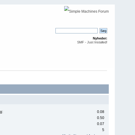
Nyheder:
SMF - Just Installed!
g:
0.08
0.50
0.07
5