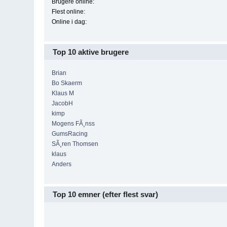
Brugere online:
Flest online:
Online i dag:
Top 10 aktive brugere
Brian
Bo Skaerm
Klaus M
JacobH
kimp
Mogens FÃ¸nss
GumsRacing
SÃ¸ren Thomsen
klaus
Anders
Top 10 emner (efter flest svar)