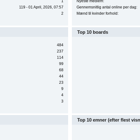
1
Nyeste medlem:
119 - 01 April, 2026, 07:57
Gennemsnitlig antal online per dag:
2
Mænd til kvinder forhold:
Top 10 boards
484
237
114
99
68
44
23
9
4
3
Top 10 emner (efter flest vis