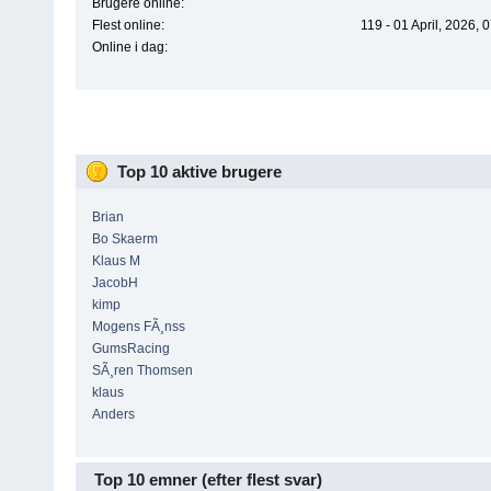
Brugere online:
Flest online:
119 - 01 April, 2026, 
Online i dag:
Top 10 aktive brugere
Brian
Bo Skaerm
Klaus M
JacobH
kimp
Mogens FÃ¸nss
GumsRacing
SÃ¸ren Thomsen
klaus
Anders
Top 10 emner (efter flest svar)