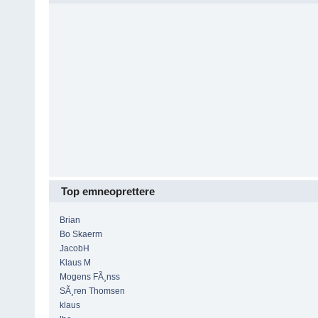
Top emneoprettere
Brian
Bo Skaerm
JacobH
Klaus M
Mogens FÃ¸nss
SÃ¸ren Thomsen
klaus