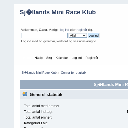
Sj�llands Mini Race Klub
Velkommen,
Gæst
. Venligst
log ind
eller
registér
dig.
Log ind med brugernavn, kodeord og sessionslængde
Hjem
Hjælp
Søg
Kalender
Log ind
Registrér
Sj�llands Mini Race Klub
»
Center for statistik
Sj�llands Mini Ra
Generel statistik
Total antal medlemmer:
Total antal indlæg:
Total antal emner:
Kategorier i alt: